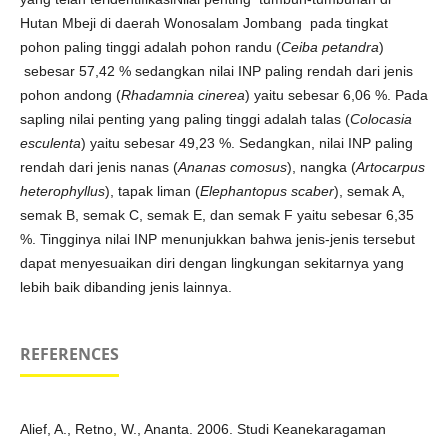
Hutan Mbeji di daerah Wonosalam Jombang pada tingkat
pohon paling tinggi adalah pohon randu (
Ceiba petandra
)
sebesar 57,42 % sedangkan nilai INP paling rendah dari jenis
pohon andong (
Rhadamnia cinerea
) yaitu sebesar 6,06 %. Pada
sapling nilai penting yang paling tinggi adalah talas (
Colocasia
esculenta
) yaitu sebesar 49,23 %. Sedangkan, nilai INP paling
rendah dari jenis nanas (
Ananas comosus
), nangka (
Artocarpus
heterophyllus
), tapak liman (
Elephantopus scaber
), semak A,
semak B, semak C, semak E, dan semak F yaitu sebesar 6,35
%. Tingginya nilai INP menunjukkan bahwa jenis-jenis tersebut
dapat menyesuaikan diri dengan lingkungan sekitarnya yang
lebih baik dibanding jenis lainnya.
REFERENCES
Alief, A., Retno, W., Ananta. 2006. Studi Keanekaragaman