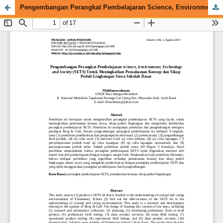
Pengembangan Perangkat Pembelajaran Science, Environment, Technology and Society (SETS) Untuk Meningkatkan Pemahaman Konsep dan Sikap Peduli Lingkungan Siswa Sekolah Dasar